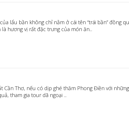
của lẩu bần không chỉ nằm ở cái tên “trái bần” đồng q
là hương vị rất đặc trưng của món ăn...
t Cần Thơ, nếu có dịp ghé thăm Phong Điền với nhữn
 quả, tham gia tour dã ngoại ...