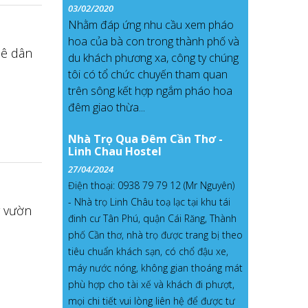
03/02/2020
Nhằm đáp ứng nhu cầu xem pháo
hoa của bà con trong thành phố và
uê dân
du khách phương xa, công ty chúng
tôi có tổ chức chuyến tham quan
trên sông kết hợp ngắm pháo hoa
đêm giao thừa...
Nhà Trọ Qua Đêm Cần Thơ -
Linh Chau Hostel
27/04/2024
Điện thoại: 0938 79 79 12 (Mr Nguyên)
-
Nhà trọ Linh Châu toạ lạc tại khu tái
g vườn
đinh cư Tân Phú, quận Cái Răng, Thành
phố Cần thơ, nhà trọ được trang bị theo
tiêu chuẩn khách sạn, có chổ đậu xe,
máy nước nóng, không gian thoáng mát
phù hợp cho tài xế và khách đi phượt,
mọi chi tiết vui lòng liên hệ để được tư