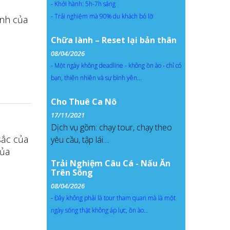
- Khởi hành: 5h-7h sáng
- Trải nghiệm mà 90% du khách bỏ lỡ
ình của
Chữa lành – Reset lại bản thân
08/04/2026
- Một ngày không deadline - không ồn ào - chỉ có
bạn, thiên nhiên và sự bình yên...
Cho Thuê Ca Nô
17/11/2021
Dịch vụ gồm: chạy tour, chạy theo
sắc của
yêu cầu, tập lái....
của
Trải Nghiệm Câu Cá - Nấu Ăn
Trên Sông
08/04/2026
-
Đây không phải là tour tham quan mà là một
ngày sống thật không áp lực, ồn ào...