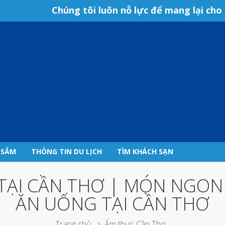
Chúng tôi luôn nỗ lực để mang lại cho 
 SẮM
THÔNG TIN DU LỊCH
TÌM KHÁCH SẠN
TẠI CẦN THƠ | MÓN NGON 
ĂN UỐNG TẠI CẦN THƠ
Trang chủ
Ẩm thực Cần Thơ