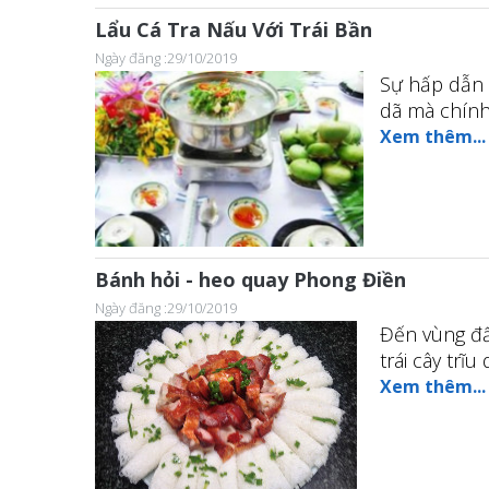
Lẩu Cá Tra Nấu Với Trái Bần
Ngày đăng :29/10/2019
Sự hấp dẫn 
dã mà chính 
Xem thêm...
Bánh hỏi - heo quay Phong Điền
Ngày đăng :29/10/2019
Đến vùng đấ
trái cây trĩu
Xem thêm...