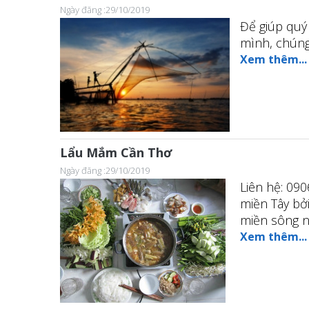
Ngày đăng :29/10/2019
Để giúp quý
mình, chúng
Xem thêm...
Lẩu Mắm Cần Thơ
Ngày đăng :29/10/2019
Liên hệ: 090
miền Tây bở
miền sông n
Xem thêm...