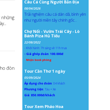
Câu Cá Cùng Người Bản Địa
08/04/2026
Trải nghiệm câu cá dân dã, bình yên
ừ những
như người miền tây chính gốc...
...
Chợ Nổi - Vườn Trái Cây - Lò
Bánh Piza Hủ Tiếu
22/08/2022
- Khởi hành: 7h sáng về 11h trưa
- Giá ghép đoàn
:
100.000đ
-
Nhận book phòng
cho đòn
Tour Cần Thơ 1 ngày
05/09/2024
Áp dụng cho đoàn
: 04 khách
Phương tiện
: Tàu + Xe
Giá
:
850.000đ/khách
Tour Xem Pháo Hoa