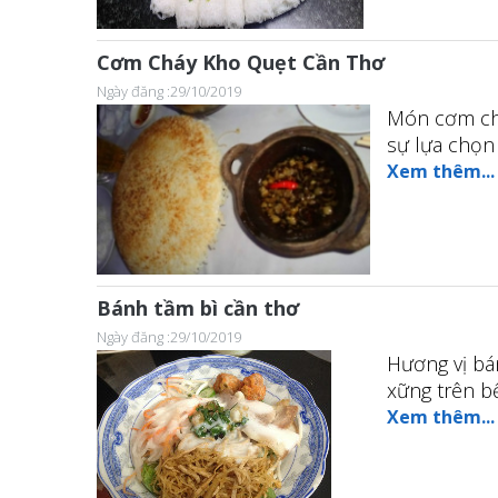
Cơm Cháy Kho Quẹt Cần Thơ
Ngày đăng :29/10/2019
Món cơm chá
sự lựa chọn 
Xem thêm...
Bánh tầm bì cần thơ
Ngày đăng :29/10/2019
Hương vị bá
xững trên bế
Xem thêm...