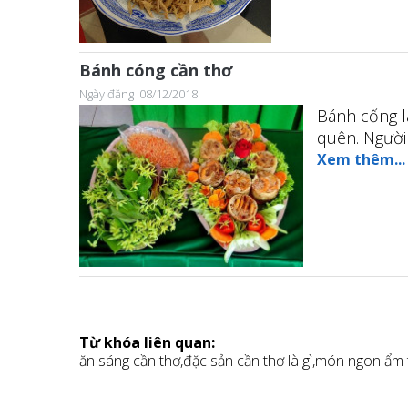
Bánh cóng cần thơ
Ngày đăng :08/12/2018
Bánh cống l
quên. Người
Xem thêm...
Từ khóa liên quan:
ăn sáng cần thơ,
đặc sản cần thơ là gì,
món ngon ẩm t