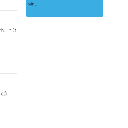
vấn...
thu hút
cái