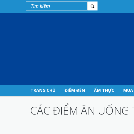
TRANG CHỦ
ĐIỂM ĐẾN
ẨM THỰC
MUA
CÁC ĐIỂM ĂN UỐNG 