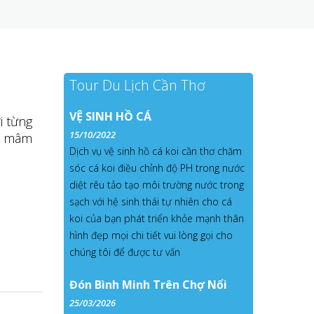
Tour Du Lịch Cần Thơ
VỆ SINH HỒ CÁ
i từng
15/10/2022
ẫu mâm
Dịch vụ vệ sinh hồ cá koi cần thơ chăm
sóc cá koi điều chỉnh độ PH trong nước
diệt rêu tảo tạo môi trường nước trong
sạch với hệ sinh thái tự nhiên cho cá
koi của bạn phát triển khỏe mạnh thân
hình đẹp mọi chi tiết vui lòng gọi cho
chúng tôi để được tư vấn
Đón Bình Minh Trên Chợ Nổi
25/03/2026