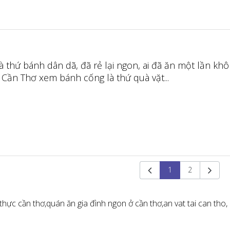
à thứ bánh dân dã, đã rẻ lại ngon, ai đã ăn một lần kh
 Cần Thơ xem bánh cống là thứ quà vặt...
1
2
hực cần thơ,
quán ăn gia đình ngon ở cần thơ,
an vat tai can tho,